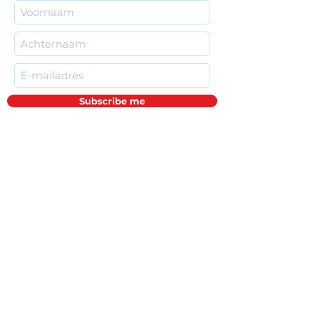
klimmen. Van harte welkom om aan
beide workshops mee te doen! Je
schrijft je best wel apart in voor elke
workshop.
Subscribe me