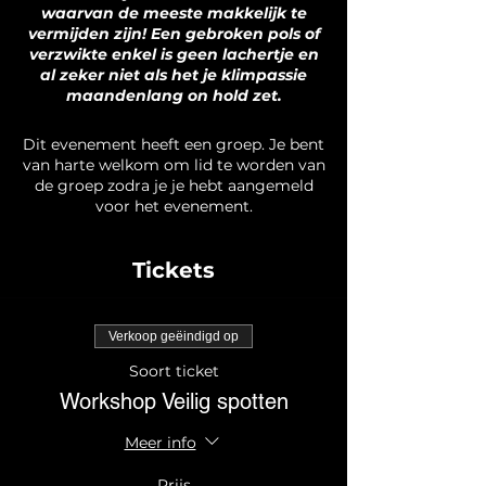
waarvan de meeste makkelijk te
vermijden zijn! Een gebroken pols of
verzwikte enkel is geen lachertje en
al zeker niet als het je klimpassie
maandenlang on hold zet.
Joris toont je tijdens deze sessie de do's
Dit evenement heeft een groep. Je bent
en don't's en we ensceneren enkele
van harte welkom om lid te worden van
typische gevaren van buiten, om na te
de groep zodra je je hebt aangemeld
gaan hoe je telkens toch zo veilig
voor het evenement.
mogelijk kan klimmen. Na de
demonstratie kan je onder begeleiding
oefenen.
Tickets
INSCHRIJVEN
Je kan je ticket boeken via deze pagina.
Verkoop geëindigd op
Deze inschrijving is gratis voor
Soort ticket
abonnees en voor leden van het
Balance Bouldering Team!
Workshop Veilig spotten
Gebruik bij de betaling de code
GRATISSPOTTEN om een gratis ticket
Meer info
te boeken.
Andere klimmers die geen lid of
Prijs