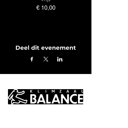
abonnee zijn, zijn uiteraard ook van
€ 10,00
harte welkom en betalen 10 euro voor
deelname.
Als je aansluitend wil klimmen, betaal je
hiervoor apart.
Arriveer graag vijf minuten voor de
start, zodat we het volle uur kunnen
benutten voor de workshop. Neem best
Deel dit evenement
je klimschoenen mee. Heb je een eigen
crashpad, ben je zeker welkom om die
mee te nemen. Er zullen crashpads
aanwezig zijn, maar die zijn beperkt in
hoeveelheid. De valmat biedt sowieso
veiligheid bij het vallen, maar de
bedoeling voor deze workshop is dat
we de realiteit van buiten aan de rotsen
nabootsen en deel van de oefening is
ook het correct verplaatsen van je
crashpads.
Net ervoor vindt de tweede workshop
van deze zondag plaats: Stretchen na