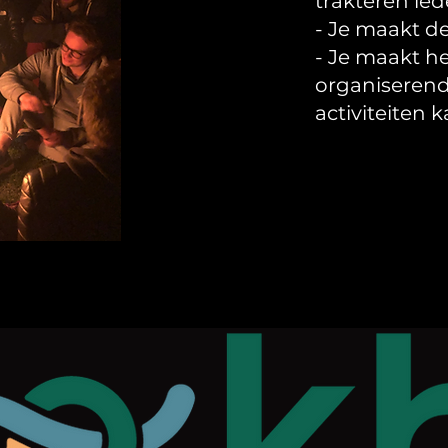
trakteren led
- Je maakt d
- Je maakt h
organiserende
activiteiten 