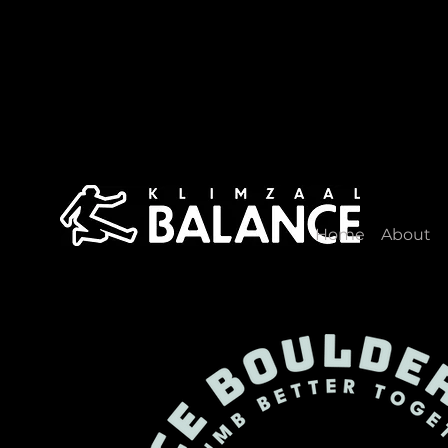
Home
About