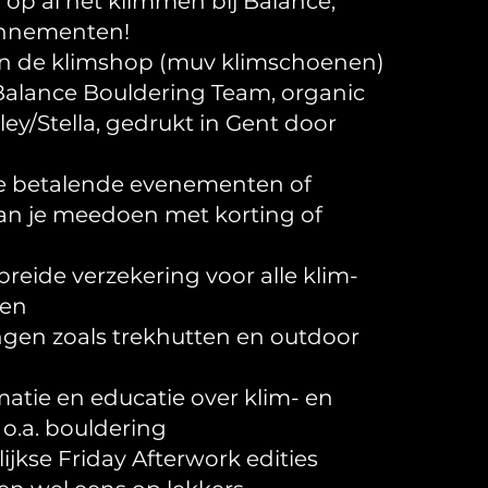
g op al het klimmen bij Balance,
onnementen!
 in de klimshop (muv klimschoenen)
 Balance Bouldering Team, organic
ley/Stella, gedrukt in Gent door
e betalende evenementen of
kan je meedoen met korting of
breide verzekering voor alle klim-
ten
ingen zoals trekhutten en outdoor
matie en educatie over klim- en
o.a. bouldering
jkse Friday Afterwork edities