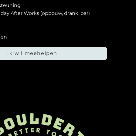
steuning
day After Works (opbouw, drank, bar)
gen
Ik wil meehelpen!