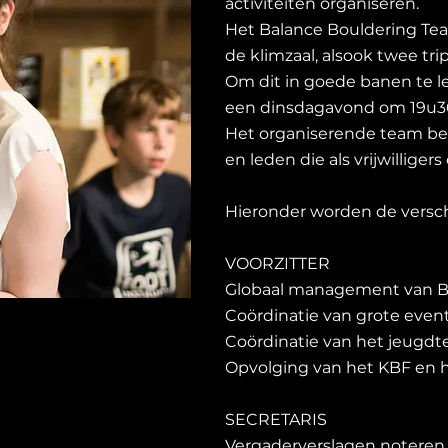
activiteiten organiseren.
Het Balance Bouldering Team
de klimzaal, alsook twee tri
Om dit in goede banen te 
een dinsdagavond om 19u3
Het organiserende team bes
en leden die als vrijwilliger
Hieronder worden de verschi
VOORZITTER
Globaal management van 
Coördinatie van grote even
Coördinatie van het jeugd
Opvolging van het KBF en
SECRETARIS
Vergaderverslagen noteren