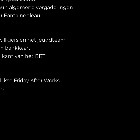
 hun algemene vergaderingen
ar Fontainebleau
jwilligers en het jeugdteam
n bankkaart
e kant van het BBT
ijkse Friday After Works
rs