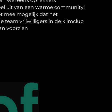
en wel eens op lekkers
eel uit van een warme community!
et mee mogelijk dat het
 team vrijwilligers in de klimclub
kan voorzien