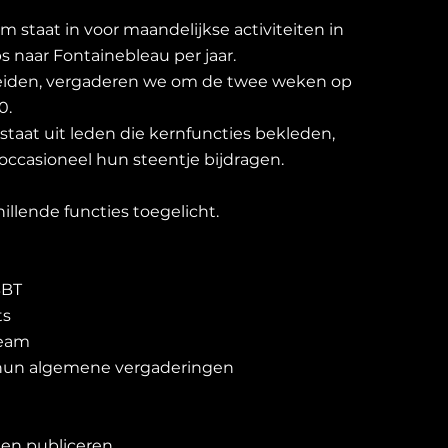
 staat in voor maandelijkse activiteiten in
ps naar Fontainebleau per jaar.
leiden, vergaderen we om de twee weken op
0.
taat uit leden die kernfuncties bekleden,
s occasioneel hun steentje bijdragen.
llende functies toegelicht.
BBT
ts
team
 hun algemene vergaderingen
 en publiceren