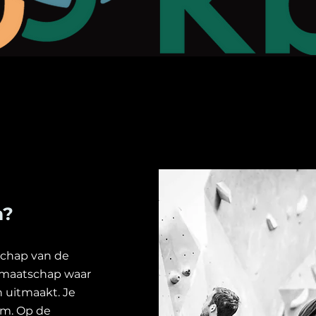
m?
tschap van de
idmaatschap waar
 uitmaakt. Je
am. Op de