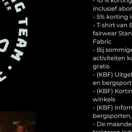
- 10 % kortin
inclusief ab
- 5% korting
- T-shirt van
fairwear Stan
Fabric
- Bij sommig
activiteiten 
gratis
- (KBF) Uitge
en bergspor
- (KBF) Kort
winkels
- (KBF) Infor
bergsporten, 
- De maandeli