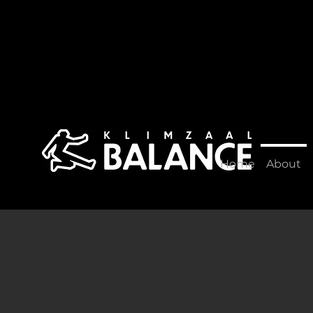
Home
About