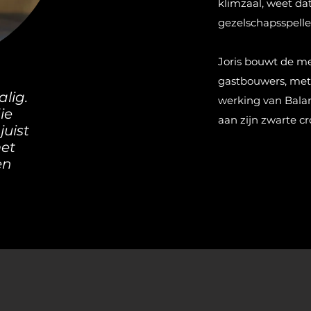
klimzaal, weet da
gezelschapsspelle
Joris bouwt de me
gastbouwers, met 
lig.
werking van Bala
ie
aan zijn zwarte cr
juist
met
en