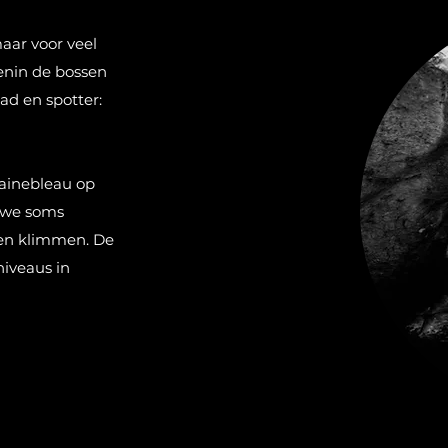
aar voor veel
enin de bossen
ad en spotter:
ainebleau op
n we soms
ten klimmen. De
niveaus in