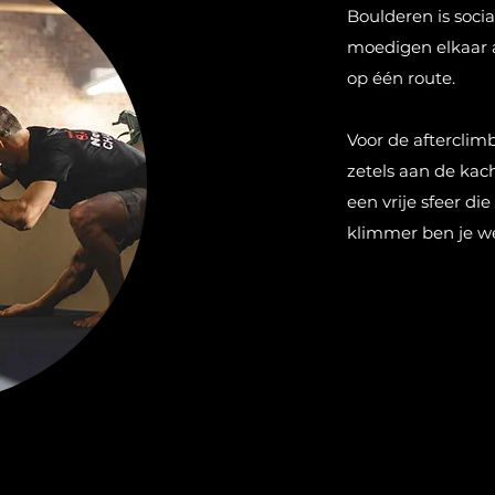
Boulderen is soci
moedigen elkaar 
op één route.
Voor de afterclimb
zetels aan de kach
een vrije sfeer d
klimmer ben je w