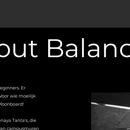
out Balan
eginners. Er
Voor wie moeilijk
n Moonboard!
naya Tanta's, die
staan campusmuren