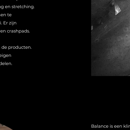
ng en stretching.
men te
 Er zijn
en crashpads.
t de producten.
eigen
delen.
Balance is een kl