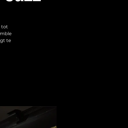
 tot
emble
gt te