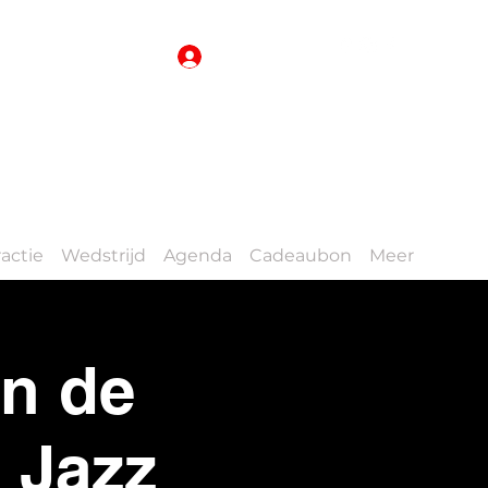
Inloggen
actie
Wedstrijd
Agenda
Cadeaubon
Meer
in de
 Jazz