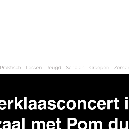
Praktisch
Lessen
Jeugd
Scholen
Groepen
Zomer
erklaasconcert 
zaal met Pom du