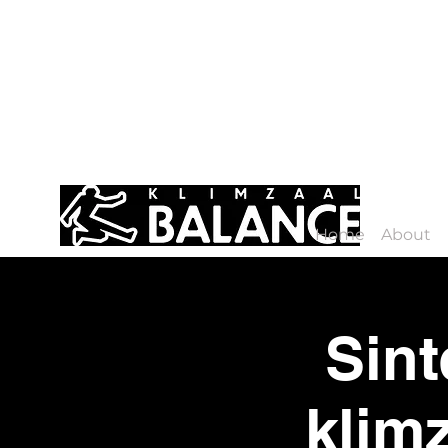
Home
About
Sint
klim