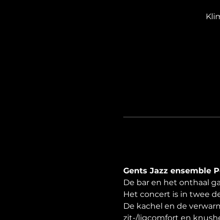
Kli
Gents Jazz ensemble Po
De bar en het onthaal ga
Het concert is in twee d
De kachel en de verwarm
zit-/ligcomfort en knushe