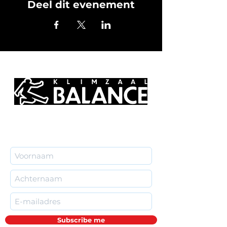
Deel dit evenement
deelnemer is verantwoordelijk voor
zichzelf, de trekker kan niet
verantwoordelijk worden gesteld.
Meld je online aan via de knop 'doe
mee'. Als je nog geen account hebt, kan
je dit aanvragen via de website of op
het moment dat je lid wordt. Deze
activiteit is een initiatief van het
Balance Bouldering Team (BBT) en is
toegankelijk voor iedereen. Aanmelden
voor dit evenement kan enkel als sitelid.
Sitelid kan je worden als je lid bent van
het BBT. Als je nog geen lid bent en je
wil graag meedoen, kom gerust eens
meedoen!
Elk lid krijgt een BBT t-shirt en
ondersteunt daarmee het Climb Better
Together platform. Als lid ontvang je
korting bij betalende activiteiten en kan
je aanmelden voor alle online
activiteiten. BBT-lidmaatschap kan je
Subscribe me