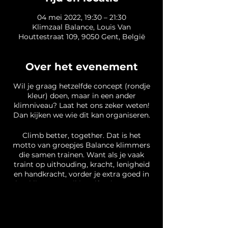
04 mei 2022, 19:30 – 21:30
Klimzaal Balance, Louis Van
Houttestraat 109, 9050 Gent, België
Over het evenement
Wil je graag hetzelfde concept (rondje
kleur) doen, maar in een ander
klimniveau? Laat het ons zeker weten!
Dan kijken we wie dit kan organiseren.
Climb better, together. Dat is het
motto van groepjes Balance klimmers
die samen trainen. Want als je vaak
traint op uithouding, kracht, lenigheid
en handkracht, vorder je extra goed in
het klimmen. Wil je zelf ook eens een
training trekken? Laat het weten aan
balanceboulderingteam@gmail.com.
Dit is een informele samenkomst: elke