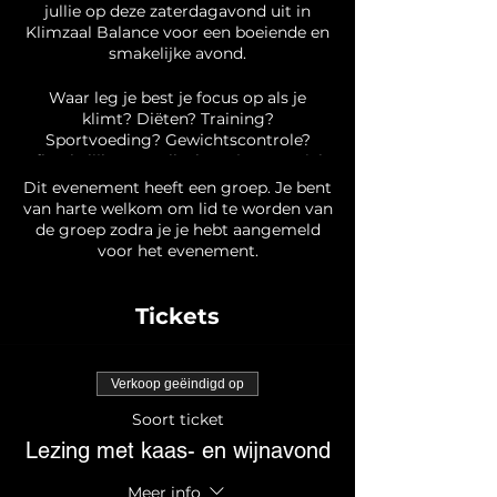
jullie op deze zaterdagavond uit in
Klimzaal Balance voor een boeiende en
smakelijke avond.
Waar leg je best je focus op als je
klimt? Diëten? Training?
Sportvoeding? Gewichtscontrole?
Afhankelijk van welke bron je op sociale
media of het internet raadpleegt, ligt
Dit evenement heeft een groep. Je bent
de focus elke keer op een ander aspect.
van harte welkom om lid te worden van
Diëtiste Lara en diëtist-kinesist Martijn
de groep zodra je je hebt aangemeld
van team La Vitale zorgen ervoor dat je
voor het evenement.
het bos door de bomen kan zien en
leggen eenvoudig uit waar je het beste
op focust om te floreren in klimmen én
Tickets
in gezondheid.
Ontdek op zaterdag 2 maart van 18u-
Verkoop geëindigd op
21u hoe een gebalanceerde aanpak voor
voeding je klimprestaties kan boosten!
Soort ticket
...en geniet van verfijnde Hinkelspel-
Lezing met kaas- en wijnavond
kazen en wijnen op deze informatieve
avond! 🧀🍷
Meer info