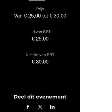
Prijs: €28 voor BBT-leden, €35 voor
Prijs
niet-leden.
Van € 25,00 tot € 30,00
Reserveer je plaats via deze link.
Meer info over de voordelen van BBT-
lidmaatschap?
Lid van BBT
Neem een kijkje bij
community
.
€ 25,00
Niet-lid van BBT
€ 30,00
Deel dit evenement