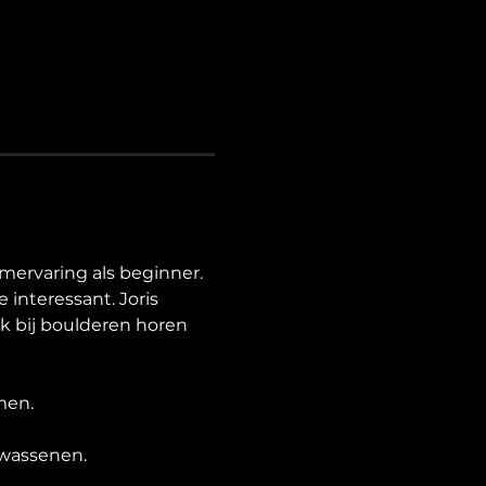
imervaring als beginner. 
interessant. Joris 
ek bij boulderen horen 
men.
olwassenen.