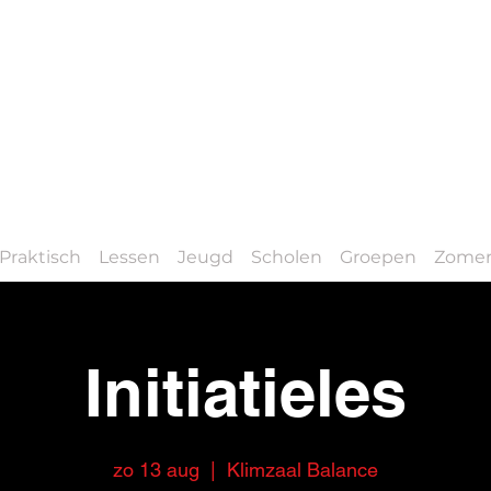
Praktisch
Lessen
Jeugd
Scholen
Groepen
Zomer
Initiatieles
zo 13 aug
  |  
Klimzaal Balance