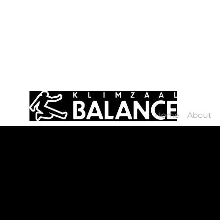
Home
About