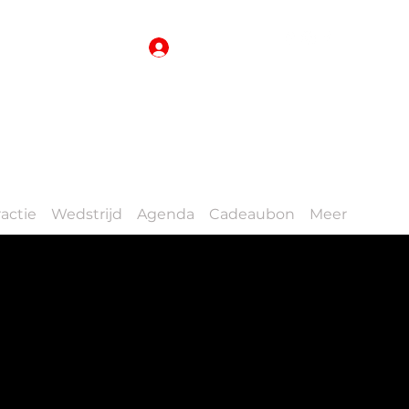
Inloggen
actie
Wedstrijd
Agenda
Cadeaubon
Meer