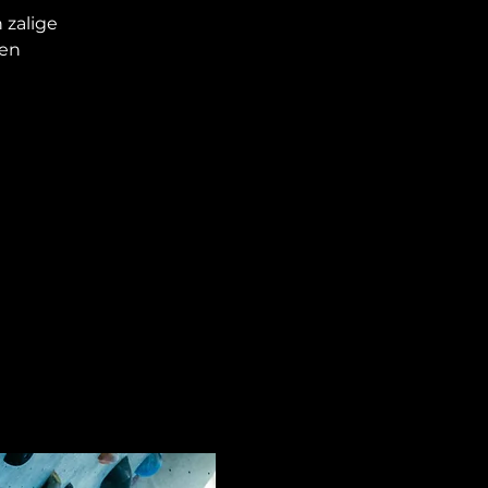
 zalige
 en