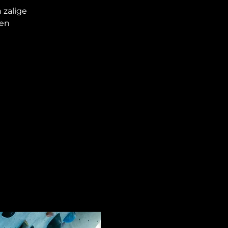
 zalige
 en