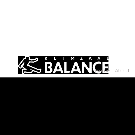
Home
About