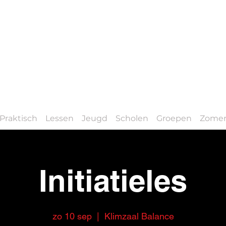
Praktisch
Lessen
Jeugd
Scholen
Groepen
Zomer
Initiatieles
zo 10 sep
  |  
Klimzaal Balance