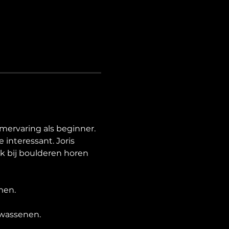
imervaring als beginner. 
interessant. Joris 
ek bij boulderen horen 
men.
olwassenen.