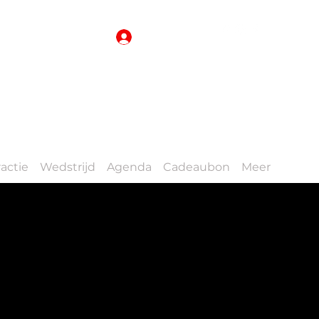
Inloggen
actie
Wedstrijd
Agenda
Cadeaubon
Meer