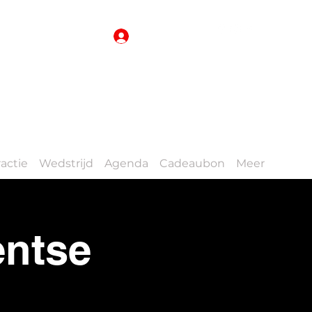
Inloggen
actie
Wedstrijd
Agenda
Cadeaubon
Meer
entse