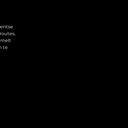
Gentse
routes,
zamelt
n te