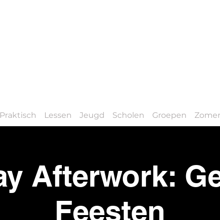
Praktisch
Lessen
Jeugd
Scholen
Groepen
Zomer
ay Afterwork: G
Feesten