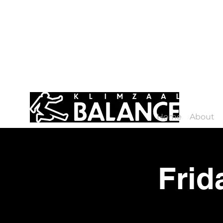
Home
About
Frid