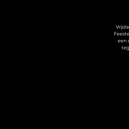
Vrijd
Feeste
een c
teg