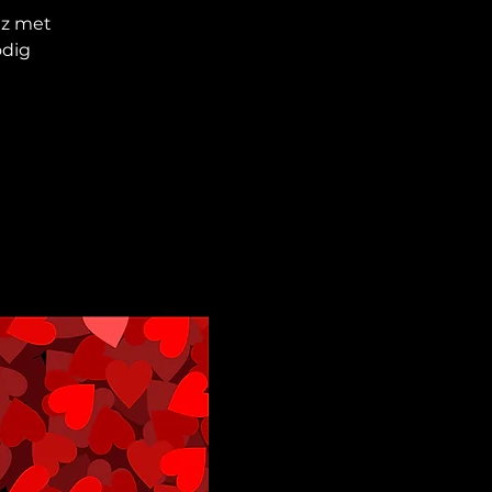
iz met
odig