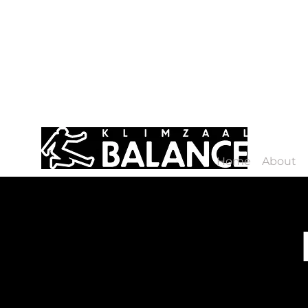
Home
About