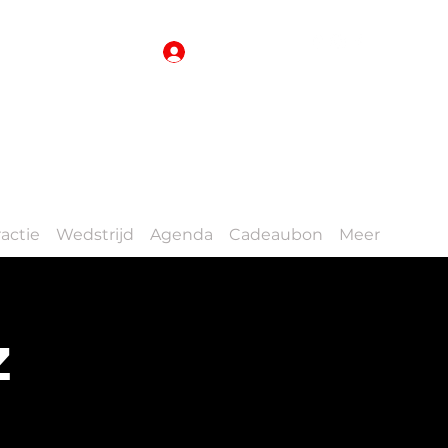
Inloggen
actie
Wedstrijd
Agenda
Cadeaubon
Meer
z