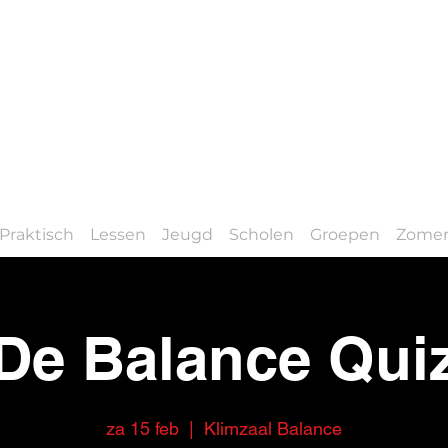
Praktisch
Lessen
Jeugd
Scholen
Groepen
Zomer
De Balance Qui
za 15 feb
  |  
Klimzaal Balance