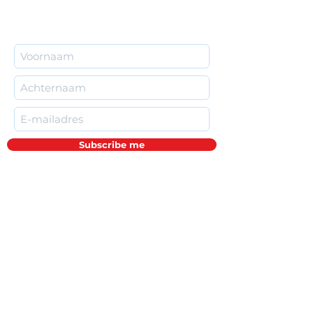
- 4 x klimbeurt (voor of na de les kan je
dus ook klimmen, indien gewenst)
- 4 x gebruik van huurschoenen en pof
(indien niet zelf in bezit)
- 1 Balance t-shirt, model en maat naar
keuze
Informeer bij je mutualiteit, vaak
voorzien zij gedeeltelijke terugbetaling
van sportlessen. Je kan dit formulier
afgeven aan het onthaal en wij
Subscribe me
ondertekenen het dan voor jou.