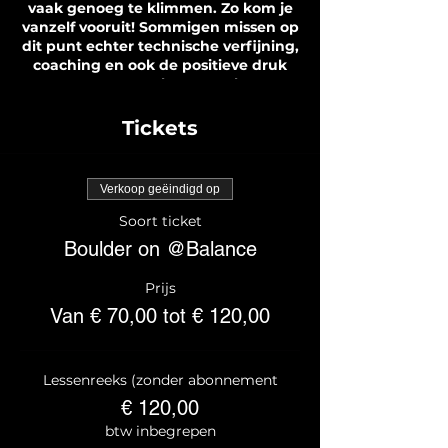
vaak genoeg te klimmen. Zo kom je
vanzelf vooruit! Sommigen missen op
dit punt echter technische verfijning,
coaching en ook de positieve druk
van een groepsles. De Balance
klimcoach helpt je om te vorderen in
je klimniveau, coacht je bij specifieke
Tickets
werkpunten en reikt verdere
technieken aan. Deze lessenreeks is
voor jou geschikt als je niveau
Verkoop geëindigd op
oranje/blauw klimt.
Soort ticket
We kiezen bewust voor een heel klein
Boulder on @Balance
groepje van maximaal zes personen,
zodat je kan rekenen op een intensieve,
Prijs
persoonlijke en motiverende aanpak!
Van € 70,00 tot € 120,00
De lessen vinden plaats tijdens de
openingsuren.
Inschrijven kan via deze pagina.
Lessenreeks (zonder abonnement
Vanwege de kleinschaligheid kan je je
€ 120,00
inschrijving nadien niet meer annuleren
of verzetten, tenzij op doktersattest. Er
btw inbegrepen