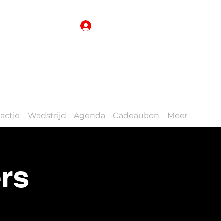
Inloggen
actie
Wedstrijd
Agenda
Cadeaubon
Meer
rs