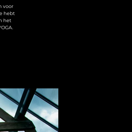
n voor
je hebt
an het
YOGA.