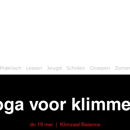
Praktisch
Lessen
Jeugd
Scholen
Groepen
Zomer
oga voor klimme
do 19 mei
  |  
Klimzaal Balance